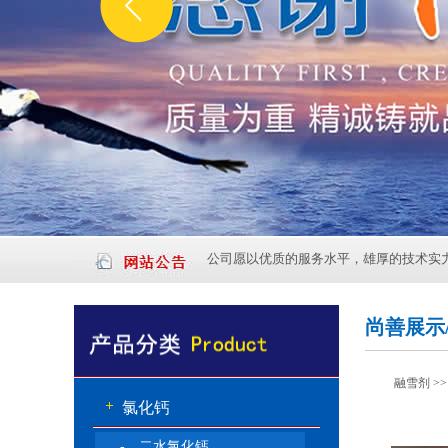
公司愿以优质的服务水平，雄厚的技术实
尚善展示/ P
融雪剂
>
氯化钙
- 二水氯化钙