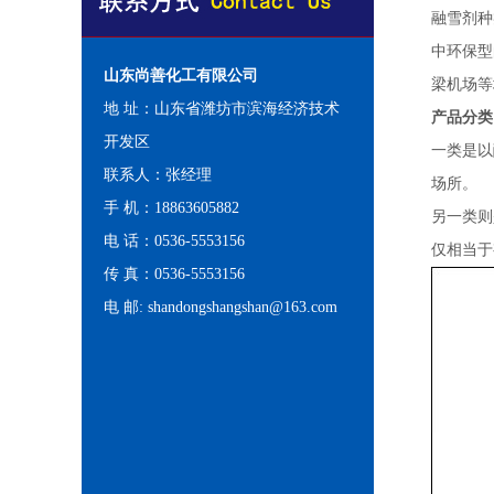
融雪剂种
中环保型
山东尚善化工有限公司
梁机场等
地 址：山东省潍坊市滨海经济技术
产品分类
开发区
一类是以
联系人：张经理
场所。
手 机：18863605882
另一类则
电 话：0536-5553156
仅相当于
传 真：0536-5553156
电 邮: shandongshangshan@163.com