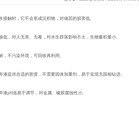
层水接触时，它不会形成沉积物，对储层的损害低;
毒性极低，对人无害、无毒，对水生群落影响不大，生物蓄积量小;
降解，不污染环境，可回收再利用;
钻完井液提供合适的密度，不需要固体加重剂，易于实现无固相钻进;
钻井液pH值易于调节，对金属、橡胶腐蚀性小;